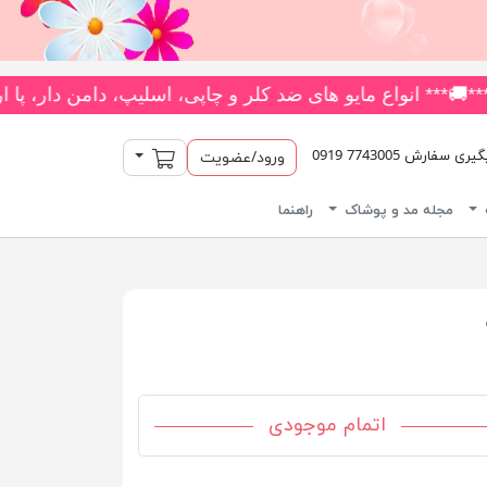
 یکسره با بیش از 180 مدل متنوع *** جدیدترین و بیشترین تنوع بادی‌های یکسره فانتزی را از فروشگاه ما بخواهید! 👗 متنوع‌ترین کل
سبد خرید
سفارش 7743005 0919
ورود/عضویت
مجله مد و پوشاک
راهنما
اتمام موجودی