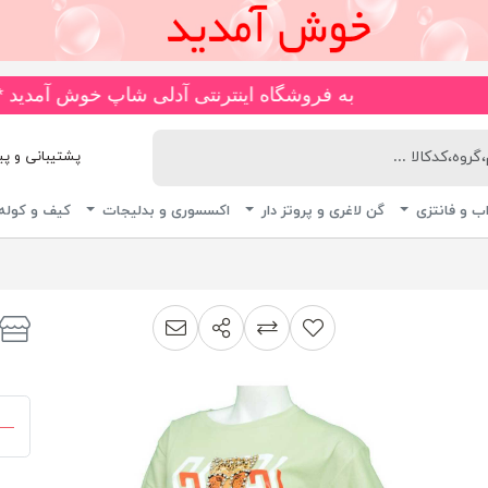
به فروشگاه اینترنتی آدلی شاپ خوش آمدید ***🚚*** انواع مایو های ضد کلر و چاپی، اسلیپ، دامن دار، پا ار و
پشتیبانی و پیگیری 
ب و فانتزی
گن لاغری و پروتز دار
اکسسوری و بدلیجات
کیف و کوله
اشتراک گذاری
پیشنهاد به دوست
افزودن به لیست مقایسه