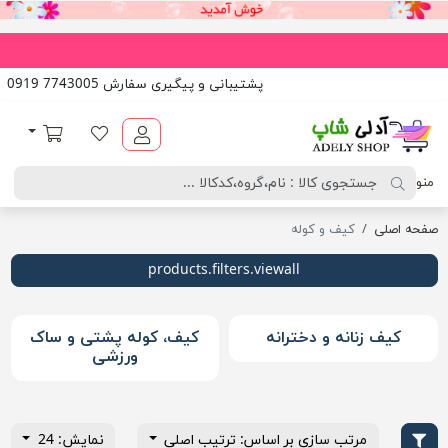
پشتیبانی و پیگیری سفارش 7743005 0919
آدلی شاپ
لیست مورد علاقه
سبد خرید
منو
صفحه اصلی
کیف و کوله
products.filters.viewall
کیف زنانه و دخترانه
کیف، کوله پشتی و ساک
ورزشی
مرتب سازی بر اساس: ترتیب اصلی
نمایش: 24