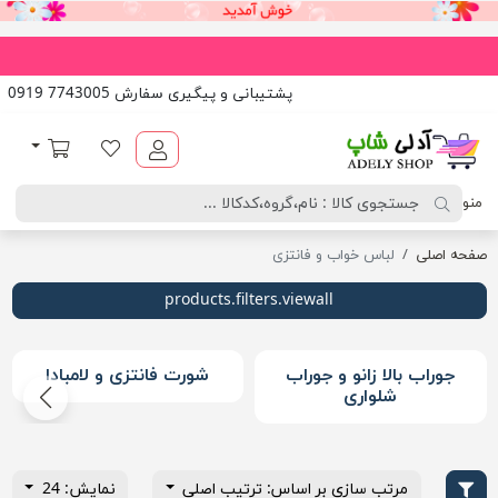
پشتیبانی و پیگیری سفارش 7743005 0919
آدلی شاپ
لیست مورد علاقه
سبد خرید
منو
صفحه اصلی
لباس خواب و فانتزی
products.filters.viewall
جوراب بالا زانو و جوراب
شورت فانتزی و لامبادا
شلواری
مرتب سازی بر اساس: ترتیب اصلی
نمایش: 24