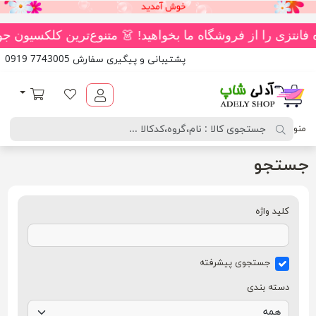
پشتیبانی و پیگیری سفارش 7743005 0919
آدلی شاپ
لیست مورد علاقه
سبد خرید
منو
جستجو
کلید واژه
جستجوی پیشرفته
دسته بندی