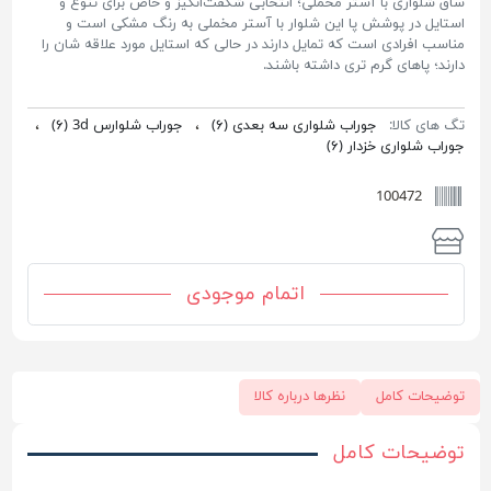
ساق شلواری با آستر مخملی؛ انتخابی شگفت‌انگیز و خاص برای تنوع و
استایل در پوشش پا این شلوار با آستر مخملی به رنگ مشکی است و
مناسب افرادی است که تمایل دارند در حالی که استایل مورد علاقه شان را
دارند؛ پاهای گرم تری داشته باشند.
تگ های کالا:
جوراب شلواری سه بعدی
(۶)
،
جوراب شلوارس 3d
(۶)
،
جوراب شلواری خزدار
(۶)
100472
اتمام موجودی
توضیحات کامل
نظرها درباره کالا
توضیحات کامل