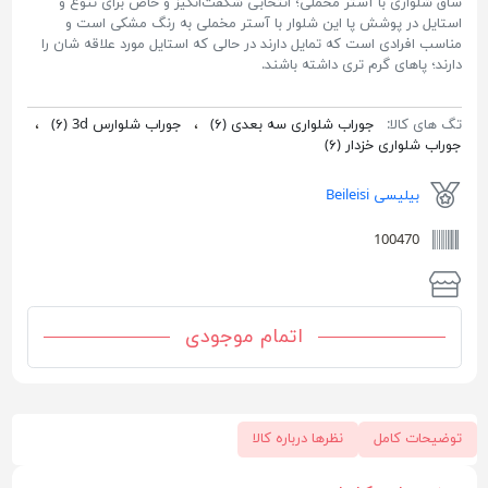
ساق شلواری با آستر مخملی؛ انتخابی شگفت‌انگیز و خاص برای تنوع و
استایل در پوشش پا این شلوار با آستر مخملی به رنگ مشکی است و
مناسب افرادی است که تمایل دارند در حالی که استایل مورد علاقه شان را
دارند؛ پاهای گرم تری داشته باشند.
تگ های کالا:
جوراب شلواری سه بعدی
(۶)
،
جوراب شلوارس 3d
(۶)
،
جوراب شلواری خزدار
(۶)
بیلیسی Beileisi
100470
اتمام موجودی
توضیحات کامل
نظرها درباره کالا