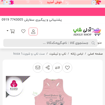
پشتیبانی و پیگیری سفارش 7743005 0919
آدلی شاپ
لیست مورد علاقه
سبد خرید
منو
صفحه اصلی
لباس زنانه
تاپ و تیشرت
ست تاپ و شورت1 koza
اشتراک گذاری
پیشنهاد به دوست
افزودن به لیست مقایسه