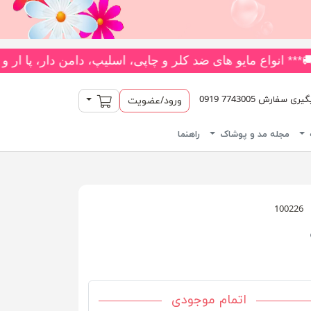
بیش از 180 مدل متنوع *** جدیدترین و بیشترین تنوع بادی‌های یکسره فانتزی را از فروشگاه ما بخواهید! 👗 متنوع‌ترین کلکسیون جوراب
سبد خرید
سفارش 7743005 0919
ورود/عضویت
مجله مد و پوشاک
راهنما
100226
اتمام موجودی