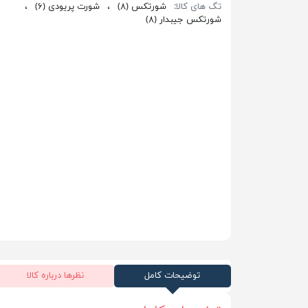
تگ های کالا:
شورتکس
(۸)
،
شورت پریودی
(۶)
،
شورتکس جیبدار
(۸)
توضیحات کامل
نظرها درباره کالا