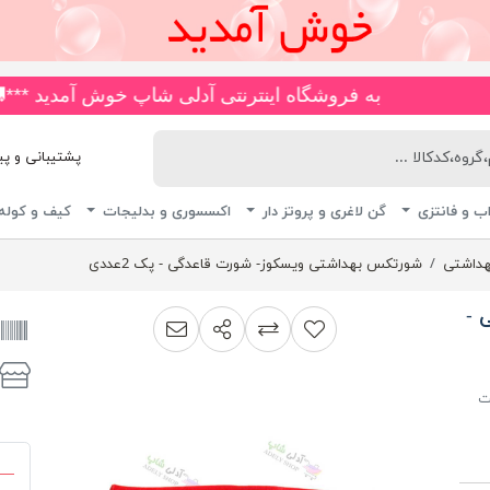
به فروشگاه اینترنتی آدلی شاپ خوش آمدید ***🚚*** انواع مایو های ضد کلر و چاپی، اسلیپ، دامن دار، پا ار و یکسره با 
پشتیبانی و پیگیری 
ب و فانتزی
گن لاغری و پروتز دار
اکسسوری و بدلیجات
کیف و کوله
هداشتی
شورتکس بهداشتی ویسکوز- شورت قاعدگی - پک 2عددی
 -
اشتراک گذاری
پیشنهاد به دوست
افزودن به لیست مقایسه
ت