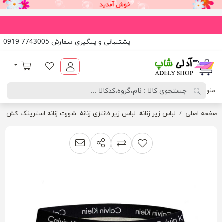
پشتیبانی و پیگیری سفارش 7743005 0919
آدلی شاپ
لیست مورد علاقه
سبد خرید
منو
صفحه اصلی
لباس زیر زنانه
لباس زیر فانتزی زنانه
شورت زنانه استرینگ کش پهن vinKlein
اشتراک گذاری
پیشنهاد به دوست
افزودن به لیست مقایسه