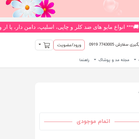
ره با بیش از 180 مدل متنوع *** جدیدترین و بیشترین تنوع بادی‌های یکسره فانتزی را از فروشگاه ما بخواهید! 👗 متنوع‌ترین کلکسیون
سبد خرید
سفارش 7743005 0919
ورود/عضویت
مجله مد و پوشاک
راهنما
اتمام موجودی