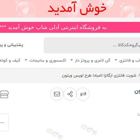
به فروشگاه اینترنتی آدلی شاپ خوش آمدید ***🚚*** انواع مایو های ضد کلر و چاپی، اسلیپ، دامن دار، پا ار و یکس
پشتیبانی و پیگیری 
ب و فانتزی
گن لاغری و پروتز دار
اکسسوری و بدلیجات
کیف و کوله
شورت فانتزی ارگانزا لامبادا طرح لویس ویتون
ون
اشتراک گذاری
پیشنهاد به دوست
افزودن به لیست مقایسه
ش