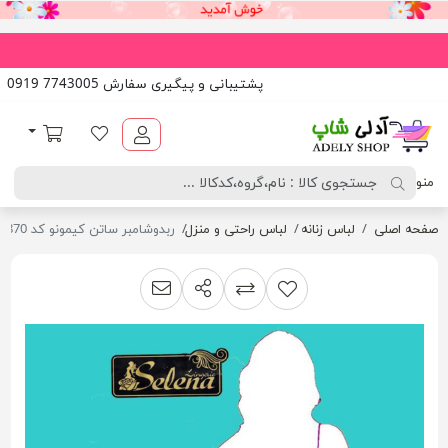
پشتیبانی و پیگیری سفارش 7743005 0919
آدلی شاپ
لیست مورد علاقه
سبد خرید
منو
صفحه اصلی
لباس زنانه
لباس راحتی و منزل
ربدوشامبر ساتن کیمونو کد 9870
اشتراک گذاری
پیشنهاد به دوست
افزودن به لیست مقایسه