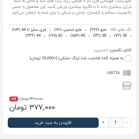
مایو پشت قهرمانی قزن دار با طراحی زیبا، رنگ های شاد و خاص به شما
انرژی بیشتری داده تا با انگیزه بیشتری ورزش کنید. این محصول با جنس
باکیفیت، محکم و کشسان، راحتی و شیکی را برای شما به ارمغان می‌آورد.
تگ های کالا:
مایو
(۲۹۷)
،
مایو اسلیپ
(۱۱۶)
،
فری سایز تا 44
(۱۰۴)
(۲۳۲)
44
،
(۱۷۹)
42
،
(۱۵۴)
40
،
(۱۳۱)
38
،
(۷۲)
36
،
کالای تکمیلی:
(اختیاری)
به همراه کلاه فلامنت شنا (رنگ مشکی) [+50,000 تومان]
100774
۴۲۰,۰۰۰ تومان
۱۰%
۳۷۷,۰۰۰ تومان
-
+
افزودن به سبد خرید