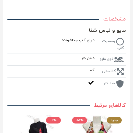
مشخصات
مایو و لباس شنا
دارای کاپ جداشونده
وضعیت
کاپ
دامن دار
نوع مایو
کم
کشسانی
ضد کلر
کالاهای مرتبط
جدید
-۱۵%
-۶%