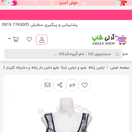
پشتیبانی و پیگیری سفارش 7743005 0919
آدلی شاپ
لیست مورد علاقه
سبد خرید
منو
صفحه اصلی
لباس زنانه
مایو و لباس شنا
مایو دامن دار زنانه و دخترانه کاپدار 40تا 44
اشتراک گذاری
پیشنهاد به دوست
افزودن به لیست مقایسه