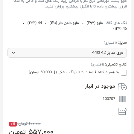
مایو پشت قهرمانی قزن دار با طراحی زیبا، رنگ های شاد و خاص به شما
انرژی بیشتری داده تا با انگیزه بیشتری ورزش کنید.
تگ های کالا:
مایو
(۲۹۷)
،
مایو دامن دار
(۱۲۰)
،
44
(۲۳۲)
،
(۱۲۷)
46
سایز::
(اختیاری)
کالای تکمیلی:
(اختیاری)
به همراه کلاه فلامنت شنا (رنگ مشکی) [+50,000 تومان]
موجود در انبار
100707
۶۰۰,۰۰۰ تومان
۷%
۵۵۷,۰۰۰ تومان