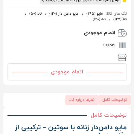
اولین نفر باشید که برای این کالا نظر می نویسید
تگ های کالا:
مایو
(۲۹۵)
،
مایو دامن دار
(۱۲۰)
،
50
(۵۰)
،
(۱۲۰)
48
،
(۱۲۷)
46
اتمام موجودی
100745
اتمام موجودی
توضیحات کامل
نظرها درباره کالا
توضیحات کامل
مایو دامن‌دار زنانه با سوتین – ترکیبی از