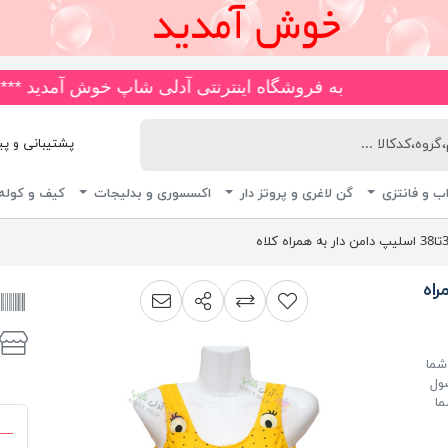
به فروشگاه اینترنتی آدلی شاپ خوش آمدید ***🚚*** انواع مایو های ضد کلر و چاپی، اسلیپ، دامن دار، پا ار و یکسره 
پشتیبانی و پیگیری 
ب و فانتزی
گن لاغری و پروتز دار
اکسسوری و بدلیجات
کیف و کوله
همراه
اشتراک گذاری
پیشنهاد به دوست
افزودن به لیست مقایسه
شما
صول
ما