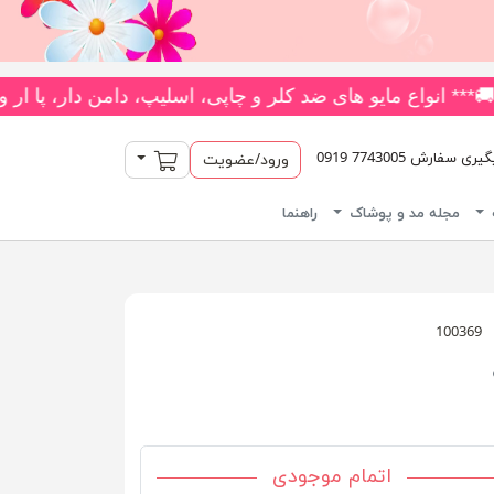
با بیش از 180 مدل متنوع *** جدیدترین و بیشترین تنوع بادی‌های یکسره فانتزی را از فروشگاه ما بخواهید! 👗 متنوع‌ترین کلکسیون جو
سبد خرید
سفارش 7743005 0919
ورود/عضویت
مجله مد و پوشاک
راهنما
100369
اتمام موجودی