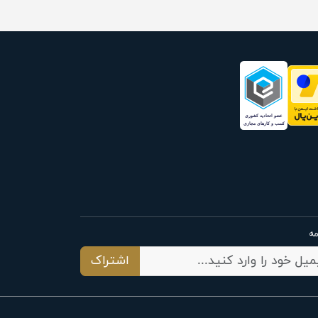
مه
اشتراک