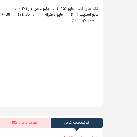
تگ های کالا:
مایو
(۲۹۵)
،
مایو دامن دار
(۱۲۰)
،
مایو اسلیپ
(۱۱۴)
،
مایو دخترانه
(۳)
،
36
(۷۱)
،
38
۲۹)
،
مایو کودک
(۱)
توضیحات کامل
نظرها درباره کالا