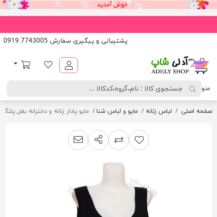
پشتیبانی و پیگیری سفارش 7743005 0919
آدلی شاپ
لیست مورد علاقه
سبد خرید
منو
صفحه اصلی
لباس زنانه
مایو و لباس شنا
مایو پادار زنانه و دخترانه بغل پلنگی
اشتراک گذاری
پیشنهاد به دوست
افزودن به لیست مقایسه