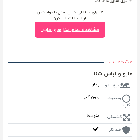
✅ فری سایز 46تا 50
📌 برای استایلی خاص، مدل دلخواهت رو
از اینجا انتخاب کن:
مشاهده تمام مدل‌های مایو
مشخصات
مایو و لباس شنا
پادار
نوع مایو
بدون کاپ
وضعیت
کاپ
متوسط
کشسانی
ضد کلر