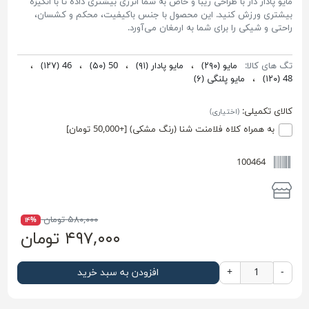
مایو پادار دار با طراحی زیبا و خاص به شما انرژی بیشتری داده تا با انگیزه
بیشتری ورزش کنید. این محصول با جنس باکیفیت، محکم و کشسان،
راحتی و شیکی را برای شما به ارمغان می‌آورد.
تگ های کالا:
مایو
(۲۹۰)
،
مایو پادار
(۹۱)
،
50
(۵۰)
،
46
(۱۲۷)
،
48
(۱۲۰)
،
مایو پلنگی
(۶)
کالای تکمیلی:
(اختیاری)
به همراه کلاه فلامنت شنا (رنگ مشکی) [+50,000 تومان]
100464
۵۸۰,۰۰۰ تومان
۱۴%
۴۹۷,۰۰۰ تومان
-
+
افزودن به سبد خرید