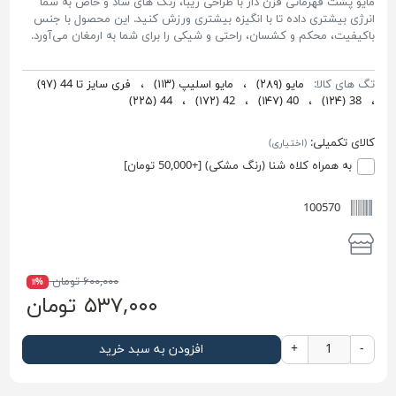
مایو پشت قهرمانی قزن دار با طراحی زیبا، رنگ های شاد و خاص به شما
انرژی بیشتری داده تا با انگیزه بیشتری ورزش کنید. این محصول با جنس
باکیفیت، محکم و کشسان، راحتی و شیکی را برای شما به ارمغان می‌آورد.
تگ های کالا:
مایو
(۲۸۹)
،
مایو اسلیپ
(۱۱۳)
،
فری سایز تا 44
(۹۷)
(۲۲۵)
44
،
(۱۷۲)
42
،
(۱۴۷)
40
،
(۱۲۴)
38
،
کالای تکمیلی:
(اختیاری)
به همراه کلاه شنا (رنگ مشکی) [+50,000 تومان]
100570
۶۰۰,۰۰۰ تومان
۱۱%
۵۳۷,۰۰۰ تومان
-
+
افزودن به سبد خرید