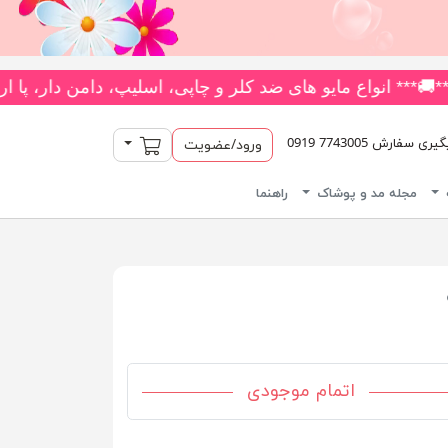
یکسره با بیش از 180 مدل متنوع *** جدیدترین و بیشترین تنوع بادی‌های یکسره فانتزی را از فروشگاه ما بخواهید! 👗 متنوع‌ترین کلکس
سبد خرید
سفارش 7743005 0919
ورود/عضویت
مجله مد و پوشاک
راهنما
اتمام موجودی