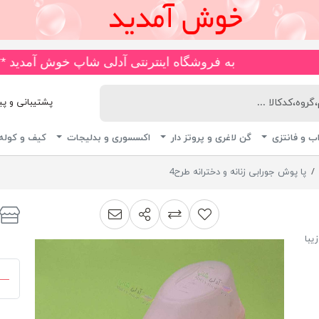
به فروشگاه اینترنتی آدلی شاپ خوش آمدید ***🚚*** انواع مایو های ضد کلر و چاپی، اسلیپ، دامن دار، پا ار و 
پشتیبانی و پیگیری 
ب و فانتزی
گن لاغری و پروتز دار
اکسسوری و بدلیجات
کیف و کوله
پا پوش جورابی زنانه و دخترانه طرح4
اشتراک گذاری
پیشنهاد به دوست
افزودن به لیست مقایسه
یبا