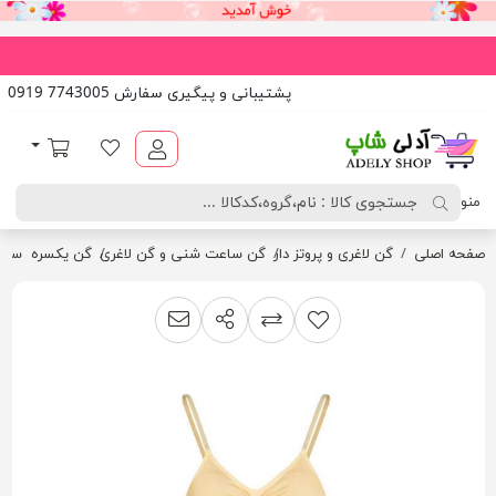
پشتیبانی و پیگیری سفارش 7743005 0919
آدلی شاپ
لیست مورد علاقه
سبد خرید
منو
صفحه اصلی
گن لاغری و پروتز دار
گن ساعت شنی و گن لاغری
گن یکسره سوتین 
اشتراک گذاری
پیشنهاد به دوست
افزودن به لیست مقایسه