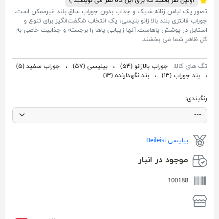
اولین نفر باشید که برای این کالا نظر می نویسید
تصور یک لباس زنانه شیک و جذاب بدون جوراب ساق بلند غیرممکن است.
جوراب فانتزی بلند بالا زانو بلیسی، یک انتخاب شگفت‌انگیز برای تنوع و
استایل در پوشش پاهاست.آنها زیبایی پاها را برجسته و جذابیت خاصی به
کل ظاهر شما می بخشند.
تگ های کالا:
جوراب بالازانو
(۵۴)
،
بیلیسی
(۵۷)
،
جوراب سفید
(۵)
،
بند جوراب
(۱۳)
،
بند نگهدارنده
(۱۳)
رنگبندی:
بیلیسی Beileisi
موجود در انبار
100188