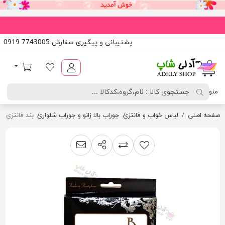
پشتیبانی و پیگیری سفارش 7743005 0919
آدلی شاپ
لیست مورد علاقه
سبد خرید
منو
صفحه اصلی
لباس خواب و فانتزی
جوراب بالا زانو و جوراب شلواری
بند فانتزی نگهد
اشتراک گذاری
پیشنهاد به دوست
افزودن به لیست مقایسه