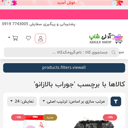
پشتیبانی و پیگیری سفارش 7743005 0919
آدلی شاپ
لیست مورد علاقه
سبد خرید
منو
products.filters.viewall
کالاها با برچسب 'جوراب بالازانو'
مرتب سازی بر اساس: ترتیب اصلی
نمایش: 24
-۹%
جدید
-۹%