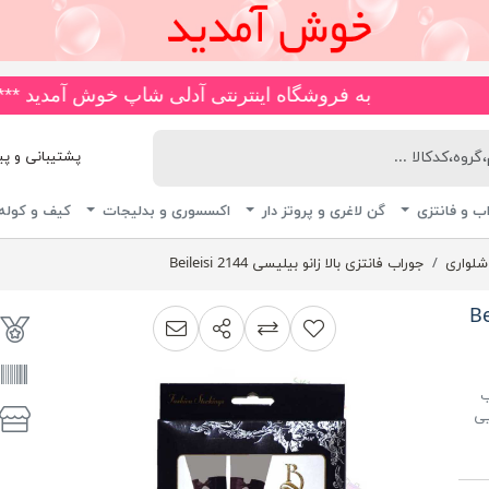
به فروشگاه اینترنتی آدلی شاپ خوش آمدید ***🚚*** انواع مایو های ضد کلر و چاپی، اسلیپ، دامن دار، پا ار و یکسره با 
پشتیبانی و پیگیری 
ب و فانتزی
گن لاغری و پروتز دار
اکسسوری و بدلیجات
کیف و کوله
 شلواری
جوراب فانتزی بالا زانو بیلیسی 2144 Beileisi
اشتراک گذاری
پیشنهاد به دوست
افزودن به لیست مقایسه
ب
یی