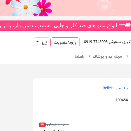
بیش از 180 مدل متنوع *** جدیدترین و بیشترین تنوع بادی‌های یکسره فانتزی را از فروشگاه ما بخواهید! 👗 متنوع‌ترین کلکسیون جوراب
سبد خرید
سفارش 7743005 0919
ورود/عضویت
مجله مد و پوشاک
راهنما
بیلیسی Beileisi
100454
۷۰۰,۰۰۰ تومان
۱۱%