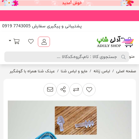
پشتیبانی و پیگیری سفارش 7743005 0919
آدلی شاپ
لیست مورد علاقه
سبد خرید
منو
صفحه اصلی
لباس زنانه
مایو و لباس شنا
عینک شنا همراه با گوشگیر
اشتراک گذاری
پیشنهاد به دوست
افزودن به لیست مقایسه