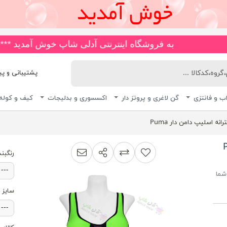
به فروشگاه اینترنتی آدلی شاپ خوش آمدید ***🚚*** انواع مایو های ضد کلر و چاپی، اسلیپ، دامن دار، پا ار و یکسره با ب
پشتیبانی و پیگیری 
ب و فانتزی
گن لاغری و پروتز دار
اکسسوری و بدلیجات
کیف و کوله
رانه اسلیپ دامن دار Puma
اشتراک گذاری
پیشنهاد به دوست
افزودن به لیست مقایسه
رنگبند
شما
سایز 