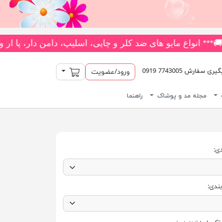
یش از 180 مدل متنوع *** جدیدترین و بیشترین تنوع بادی‌های یکسره فانتزی را از فروشگاه ما بخواهید! 👗 متنوع‌ترین کلکسیون جوراب‌
سبد خرید
سفارش 7743005 0919
ورود/عضویت
مجله مد و پوشاک
راهنما
ی:
بندی: