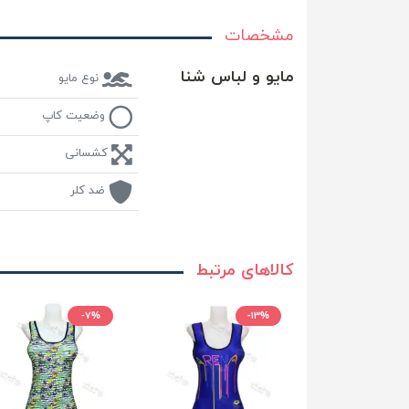
مشخصات
مایو و لباس شنا
نوع مایو
وضعیت کاپ
کشسانی
ضد کلر
کالاهای مرتبط
-۷%
-۱۳%