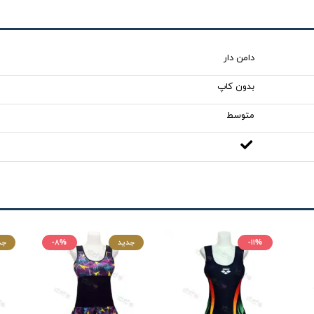
دامن دار
بدون کاپ
متوسط
-۱۱%
جدید
-۸%
جد