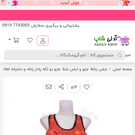
پشتیبانی و پیگیری سفارش 7743005 0919
آدلی شاپ
لیست مورد علاقه
سبد خرید
منو
صفحه اصلی
لباس زنانه
مایو و لباس شنا
مایو دو تکه پادار زنانه و دخترانه adidas به همراه کلاه
اشتراک گذاری
پیشنهاد به دوست
افزودن به لیست مقایسه