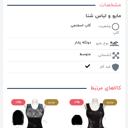
مشخصات
مایو و لباس شنا
کاپ اسفنجی
وضعیت
کاپ
دوتکه پادار
نوع مایو
متوسط
کشسانی
ضد کلر
کالاهای مرتبط
جدید
-۷%
جدید
-۱۱%