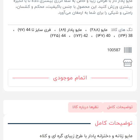
مایو پادار دار با طراحی زیبا و خاص به شما انرژی بیشتری داده تا با انگیزه
بیشتری ورزش کنید. این محصول با جنس باکیفیت، محکم و کشسان،
راحتی و شیکی را برای شما به ارمغان می‌آورد.
تگ های کالا:
مایو
(۲۸۸)
،
مایو پادار
(۸۹)
،
فری سایز تا 44
(۹۷)
،
(۲۲۵)
44
،
(۱۷۲)
42
،
(۱۴۷)
40
،
(۱۲۴)
38
100587
اتمام موجودی
توضیحات کامل
نظرها درباره کالا
توضیحات کامل
مایو زنانه و دخترانه پادار با طرح زیبای گره ای و کلاه