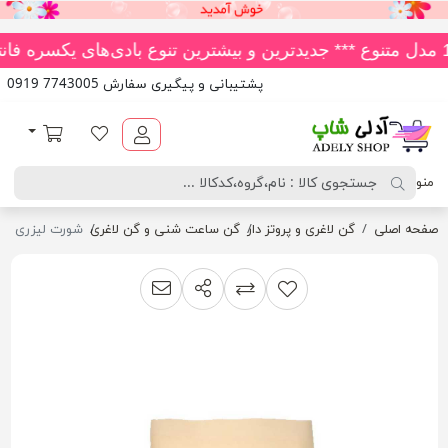
پشتیبانی و پیگیری سفارش 7743005 0919
آدلی شاپ
لیست مورد علاقه
سبد خرید
منو
صفحه اصلی
گن لاغری و پروتز دار
گن ساعت شنی و گن لاغری
شورت لیزری گن د
اشتراک گذاری
پیشنهاد به دوست
افزودن به لیست مقایسه