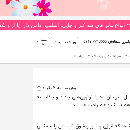
تنوع *** جدیدترین و بیشترین تنوع بادی‌های یکسره فانتزی را از فروشگاه ما بخواهید! 👗 متنوع‌ترین کلکسیون جوراب‌های فانتزی بالا
سبد خرید
سفارش 7743005 0919
ورود/عضویت
مجله مد و پوشاک
راهنما
زمان مطالعه: ۲ دقیقه
صل، طراحان مد با نوآوری‌های جدید و جذاب به
د که هم شیک و هم راحت هستند.
وب خواهند بود. این رنگ‌ها که انرژی و شور و شوق تابستان را منعکس