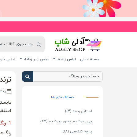
به ف
آدلی شاپ
صفحه اصلی
لباس زنانه
لباس زیر زنانه
لباس خوا
ترند
یکشنبه ، ۷
دسته بندی ها
تابست
استقبا
استایل و مد (۱۳)
چی بپوشیم چطور بپوشیم (۲۷)
1.
رنگ
پارچه شناسی (۱۸)