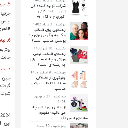
دوشنبه ، 2 مرداد 1402
5.
جزئ
شرکت تولید کننده گن
لاغری ساعت شنی
آنچری Ann Chery
لباس‌
دوشنبه ، 2 مرداد 1402
ظاهری
راهنمایی برای انتخاب
رنگ؛چه رنگهایی برای چه
6.
لبا
پوستی مناسب است؟
یکشنبه ، 10 تیر 1403
راهنمای انتخاب لباس
حالت م
ورزشی؛ چه لباسی برای
چه رشته‌ای است؟
7.
جین
چهارشنبه ، 9 اسفند 1402
جین ه
جلوگیری از افتادگی
سینه با انتخاب سوتین
گرفته
مناسب
شوند.
سه شنبه ، 21 فروردین
1403
از علائم روی لباس چه
می دانیم؛ مفهوم
4
نمادهای لباس (1)
این ف
پنج شنبه ، 30 اسفند