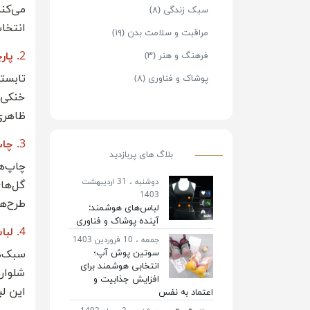
می‌کن
سبک زندگی (۸)
انتخاب
مراقبت و سلامت بدن (۱۹)
2.
پار
فرهنگ و هنر (۳)
پوشاک و فناوری (۸)
خنکی 
ظاهری
3.
چاپ
بلاگ های پربازدید
دوشنبه ، 31 اردیبهشت
گل‌ها
1403
طرح‌ها
لباس‌های هوشمند:
آینده پوشاک و فناوری
4.
لبا
جمعه ، 10 فروردین 1403
سوتین پوش آپ؛
انتخابی هوشمند برای
شلوار
افزایش جذابیت و
این ل
اعتماد به نفس