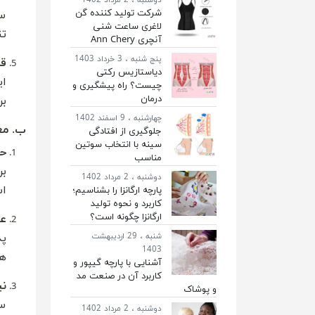
شرکت تولید کننده گن
سو
لاغری ساعت شنی
تن
آنچری Ann Chery
پنج شنبه ، 3 خرداد 1403
قا
دیاستازیس رکتی
ای
چیست؟ راه پیشگیری و
درمان
بر
چهارشنبه ، 9 اسفند 1402
ب. مع
جلوگیری از افتادگی
سینه با انتخاب سوتین
ح
مناسب
بر
دوشنبه ، 2 مرداد 1402
اس
پارچه ارگانزا را بشناسیم؛
کاربرد و نحوه تولید
ارگانزا چگونه است؟
عد
شنبه ، 29 اردیبهشت
پد
1403
هو
آشنایی با پارچه گیپور و
کاربرد آن در صنعت مد
نی
و پوشاک
سو
دوشنبه ، 2 مرداد 1402