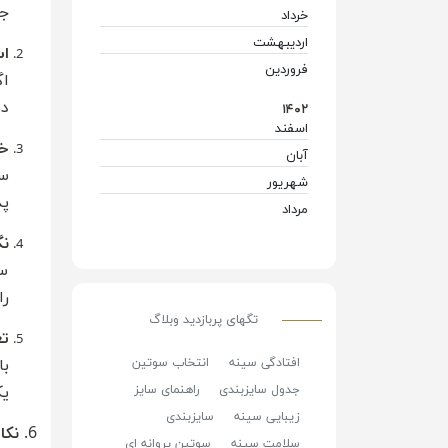
جل
خرداد
(۱۲)
اردیبهشت
(۴)
اس
فروردین
(۲)
اگ
دی
۱۴۰۲
اسفند
(۱)
خ
آبان
(۱)
سو
شهریور
(۲)
پد
مرداد
(۱۲)
نگ
سو
را
تگ‎های پربازدید وبلاگ
تع
افتادگی سینه
انتخاب سوتین
با
جدول سایزبندی
راهنمای سایز
یک
زیبایی سینه
سایزبندی
6.
نکا
سلامت سینه
سوتین پروانه ای