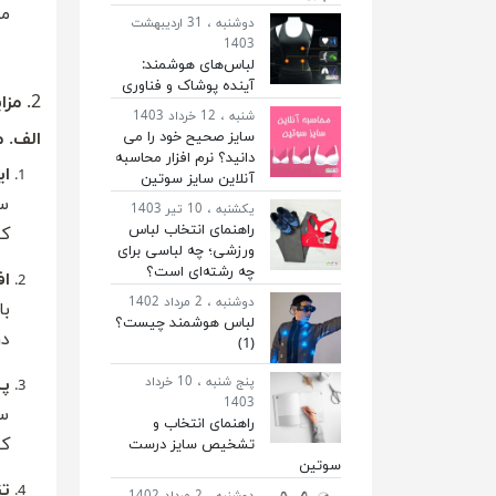
می
دوشنبه ، 31 اردیبهشت
1403
لباس‌های هوشمند:
آینده پوشاک و فناوری
2. مزایا و معایب سوتین اسفنجی
شنبه ، 12 خرداد 1403
سایز صحیح خود را می
الف. 
دانید؟ نرم افزار محاسبه
ای
آنلاین سایز سوتین
سو
یکشنبه ، 10 تیر 1403
راهنمای انتخاب لباس
کس
ورزشی؛ چه لباسی برای
چه رشته‌ای است؟
اف
دوشنبه ، 2 مرداد 1402
با
لباس هوشمند چیست؟
در
(1)
پنج شنبه ، 10 خرداد
پش
1403
سو
راهنمای انتخاب و
کن
تشخیص سایز درست
سوتین
تن
دوشنبه ، 2 مرداد 1402