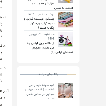
به
افزایش جذابیت و
سو
اعتماد به نفس
دوشنبه ، 2 مرداد 1402
ج
ویسکوز چیست؛ کاربرد و
پا
نحوه تولید ویسکوز
چگونه است؟
رط
سه شنبه ، 21 فروردین
دا
1403
از علائم روی لباس چه
تو
می دانیم؛ مفهوم
پد
نمادهای لباس (1)
سو
مد
ان
بلاگ‌های مرتبط
دک
فرم سینه خود را می
شناسید؟انتخاب بهترین
4.
راه
سوتین بر اساس شکل
اس
سینه‌
سو