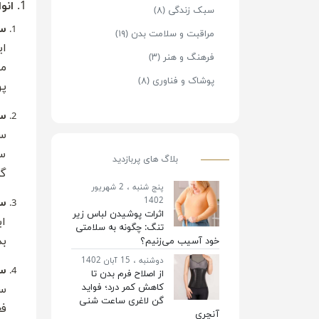
1.
انو
سبک زندگی (۸)
س
مراقبت و سلامت بدن (۱۹)
ای
فرهنگ و هنر (۳)
من
پوشاک و فناوری (۸)
پ
سو
سو
سو
بلاگ های پربازدید
گر
پنج شنبه ، 2 شهریور
1402
سو
اثرات پوشیدن لباس‌ زیر
ای
تنگ: چگونه به سلامتی
بد
خود آسیب می‌زنیم؟
دوشنبه ، 15 آبان 1402
سو
از اصلاح فرم بدن تا
کاهش کمر درد؛ فواید
سو
گن لاغری ساعت شنی
فع
آنچری