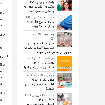
راهنمایی برای انتخاب
نا
رنگ؛چه رنگهایی برای چه
پوستی مناسب است؟
قی
سه شنبه ، 17 مهر 1403
سو
پارچه استرچ (Stretch):
دا
ویژگی‌ها و کاربردها
مح
پنج شنبه ، 30 اسفند
1403
اس
فرم سینه خود را می
لب
شناسید؟انتخاب بهترین
سوتین بر اساس شکل سینه‌
3.
نکا
چهارشنبه ، 27 تیر 1403
راهنمای انواع کاپ
ان
سوتین و سایزبندی آنها
مه
دوشنبه ، 28 خرداد 1403
حت
انواع رنگرزی پارچه؛
مط
لباس ها چطور رنگ می
شوند؟
ان
جمعه ، 10 فروردین 1403
سو
سوتین پوش آپ؛
انتخابی هوشمند برای