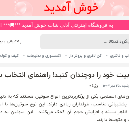
اینترنتی آدلی شاپ خوش آمدید ***🚚*** انواع مایو های ضد کلر و چاپی، اسلیپ، دامن دار، پا ار و یکسره با بیش از 180 مدل متنوع **
پشتیبانی و پیگیری 
ب و فانتزی
گن لاغری و پروتز دار
اکسسوری و بدلیجات
کیف و کوله
یت خود را دوچندان کنید! راهنمای انتخاب 
۰
 ، ۲۵ مهر ۱۴۰۳
‌های اسفنجی یکی از پرکاربردترین انواع سوتین هستند که به دلیل
و پشتیبانی مناسب، طرفداران زیادی دارند. این نوع سوتین‌ها با 
 ظاهر سینه و افزایش حجم آن کمک می‌کنند. این سوتین به د
و متوسط دارند.