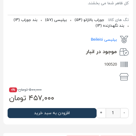
کل ظاهر شما می بخشند.
تگ های کالا:
جوراب بالازانو
(۵۴)
،
بیلیسی
(۵۷)
،
بند جوراب
(۱۳)
،
بند نگهدارنده
(۱۳)
بیلیسی Beileisi
موجود در انبار
100520
۵۰۰,۰۰۰ تومان
۹%
۴۵۷,۰۰۰ تومان
-
+
افزودن به سبد خرید