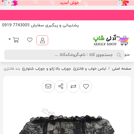
پشتیبانی و پیگیری سفارش 7743005 0919
آدلی شاپ
لیست مورد علاقه
سبد خرید
منو
صفحه اصلی
لباس خواب و فانتزی
جوراب بالا زانو و جوراب شلواری
بند فانتزی نگهدار
اشتراک گذاری
پیشنهاد به دوست
افزودن به لیست مقایسه