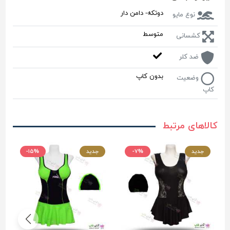
دوتکه- دامن دار
نوع مایو
متوسط
کشسانی
ضد کلر
بدون کاپ
وضعیت
کاپ
کالاهای مرتبط
جدید
-۷%
جدید
-۱۵%