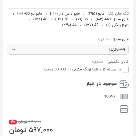
تگ های کالا:
مایو
(۲۹۵)
،
مایو دامن دار
(۱۲۰)
،
مایو دو تکه
(۱۰)
،
فری سایز تا 44
(۱۰۲)
،
36
(۷۱)
،
38
(۱۲۹)
،
40
(۱۵۲)
،
طرح پلنگی
(۹)
،
42
(۱۷۷)
،
44
(۲۳۰)
فری سایز:
(اختیاری)
کالای تکمیلی:
(اختیاری)
به همراه کلاه شنا (رنگ مشکی) [+50,000 تومان]
موجود در انبار
100461
۶۷۰,۰۰۰ تومان
۱۱%
۵۹۷,۰۰۰ تومان