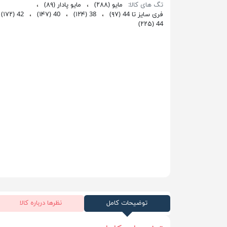
تگ های کالا:
مایو
(۲۸۸)
،
مایو پادار
(۸۹)
،
فری سایز تا 44
(۹۷)
،
38
(۱۲۴)
،
40
(۱۴۷)
،
42
(۱۷۲)
(۲۲۵)
44
توضیحات کامل
نظرها درباره کالا