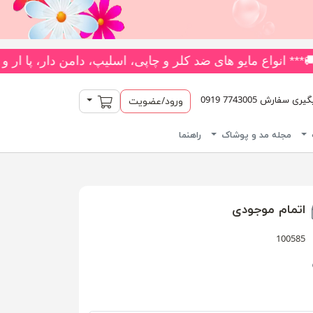
یش از 180 مدل متنوع *** جدیدترین و بیشترین تنوع بادی‌های یکسره فانتزی را از فروشگاه ما بخواهید! 👗 متنوع‌ترین کلکسیون جوراب‌
سبد خرید
سفارش 7743005 0919
ورود/عضویت
مجله مد و پوشاک
راهنما
اتمام موجودی
100585