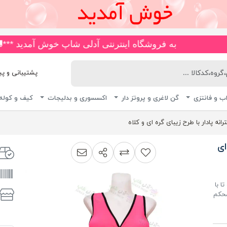
به فروشگاه اینترنتی آدلی شاپ خوش آمدید ***🚚*** انواع مایو های ضد کلر و چاپی، اسلیپ، دامن دار، پا ار و یکسره با ب
پشتیبانی و پیگیری 
ب و فانتزی
گن لاغری و پروتز دار
اکسسوری و بدلیجات
کیف و کوله
ترانه پادار با طرح زیبای گره ای و کلاه
ای
اشتراک گذاری
پیشنهاد به دوست
افزودن به لیست مقایسه
ا با
محکم