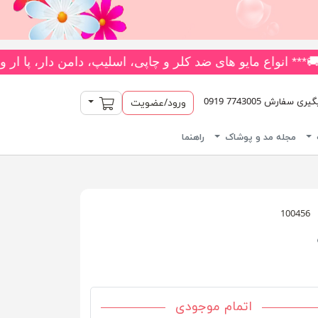
یش از 180 مدل متنوع *** جدیدترین و بیشترین تنوع بادی‌های یکسره فانتزی را از فروشگاه ما بخواهید! 👗 متنوع‌ترین کلکسیون جوراب‌
سبد خرید
سفارش 7743005 0919
ورود/عضویت
مجله مد و پوشاک
راهنما
100456
اتمام موجودی