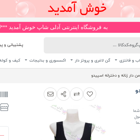
به فروشگاه اینترنتی آدلی شاپ خوش آمدید ***🚚*** انواع مایو های ضد کلر و چاپی، اسلیپ، دامن دار، پا ار و یکسره با ب
پشتیبانی و پیگیری 
ب و فانتزی
گن لاغری و پروتز دار
اکسسوری و بدلیجات
کیف و کوله
ن دار زنانه و دخترانه اسپیدو
و
اشتراک گذاری
پیشنهاد به دوست
افزودن به لیست مقایسه
شما
صول
ما