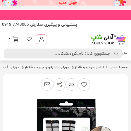
پشتیبانی و پیگیری سفارش 7743005 0919
آدلی شاپ
لیست مورد علاقه
سبد خرید
منو
صفحه اصلی
لباس خواب و فانتزی
جوراب بالا زانو و جوراب شلواری
جوراب فانتزی بالا 
اشتراک گذاری
پیشنهاد به دوست
افزودن به لیست مقایسه